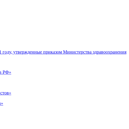
1 году, утвержденные приказом Министерства здравоохранения
 в РФ»
истов»
в»