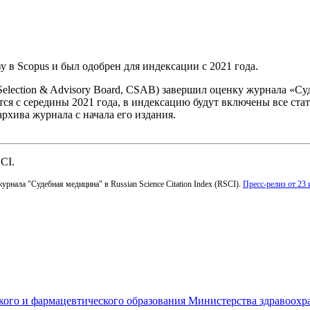
 в Scopus и был одобрен для индексации с 2021 года.
Selection & Advisory Board, CSAB) завершил оценку журнала «С
тся с середины 2021 года, в индексацию будут включены все ста
 архива журнала с начала его издания.
CI.
рнала "Судебная медицина" в Russian Science Citation Index (RSCI).
Пресс-релиз от 23 
ого и фармацевтического образования Министерства здравоохр