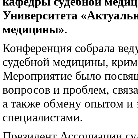
кафедры судебной меди
Университета «Актуальн
медицины»
.
Конференция собрала вед
судебной медицины, кри
Мероприятие было посвя
вопросов
и проблем,
связ
а также
обмену опытом
и
специалистами.
Президент Ассоциации су